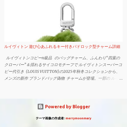
イニングを配した。 トゥールビヨン搭載を含む2種類を用意 「タ
スター」は、 ロレックスコピー時計n級品 を代表するウォッチの
グホイヤー カレラ クロノグラフ」995,500円 ※予価 なお新作に
ひとつ。2つのタイムゾーンを同時に表示できるよう、時・分・秒
は、2つのバリエーションを用意する。「タグホイヤー カレラ ク
針の他に24時間の目盛り入りベゼルインサート、24時間針を備え
ロノグラフ」には、約80時間のパワーリザーブを誇る自社製ムー
ている。 鮮やかなグリーンダイアルにグリーン×ブラックのベゼル
ブメント、TH20-00を搭載。一方200本限定となる「タグホイヤ
インサート 「ロレックスオイスター パーペチュアル GMTマスター
ー カレラ トゥールビヨン クロノグラフ」は、トゥールビヨンを備
II」 2025年の新作は、2022年発表モデル同様、9時位置に日付表
えた自社製ムーブメント、TH20-09を採用している。 【詳細】
示を、ウォッチケースの左側にリューズを備えたシルエット。鮮
ルイヴィトン 遊び心あふれるキー付きパドロック型チャーム詳細
■「タグホイヤー カレラ クロノグラフ」995,500円 ※予価 ケース：
やかなグリーンのセラミック製ダイアルに、グリーン＆ブラック
ステンレススティール ケース径：39mm 防水：100ｍ ストラッ
の2トーンのベゼルを組み合わせている。ダイアル上のインデック
ルイヴィトンコピーn級品 のバッグチャーム、ふんわり“四葉の
プ：パンチ...
スや針は、暗闇での視認性を高める、長時間継続のクロマライト
クローバー”＆揺れるサイコロモチーフで ルイヴィトンスーパーコ
ディスプレイだ。 ケース＆ブレスレットは18 ct ホワイトゴールド
ピー代引き (LOUIS VUITTON)の2025年秋冬コレクションから、
「ロレックスオイスター パーペチュアル GMTマスター II」 径
メンズの新作 ブランドバッグ偽物 チャームが登場。一部の ルイヴ
40mmのケース、3列リンクのメタルブレスレットは、重厚感溢れ
ィトンコピー後払い 店舗ほかにて発売される。 四葉のクローバー
る18 ctのホワイトゴールド製。100mの防水機能を備える。 パワー
型チャーム 「バッグチャーム・LV ラッキー トレフォイル」
リザーブ70時間のキャリバー 3285搭載 「ロレックスオイスター
100,100円 注目は、四葉のクローバーをかたどったチャーム｢バッ
パーペチュアル GMTマスター II」 本モデルに搭載されるムーブメ
グチャーム・LV ラッキー トレフォイル｣。毛足の長いグリーンカ
Powered by Blogger
ントは、キャリバー 3285だ。パワーリザーブは、約70時間を誇
ラーのベルベットを使用しており、ふんわりとした立体感が魅力
る。 ＜主な仕様＞ ケース：オイスター(モノブロックミドルケー
だ。葉の部分には、ルイヴィトンを象徴するレッドのトランクや
テーマ画像の作成者:
merrymoonmary
ス、スクリュー式バックケース、リューズ) サイズ径：径40mm
「LV Flower」、そして「Marque L. Vuitton Déposée」のパッチが