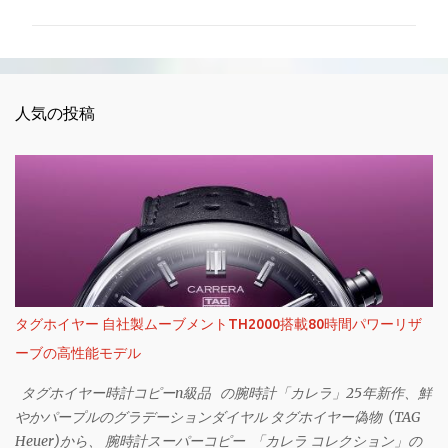
ン
ト
人気の投稿
タグホイヤー 自社製ムーブメントTH2000搭載80時間パワーリザ
ーブの高性能モデル
タグホイヤー時計コピーn級品 の腕時計「カレラ」25年新作、鮮
やかパープルのグラデーションダイヤル タグホイヤー偽物 (TAG
Heuer)から、 腕時計スーパーコピー 「カレラ コレクション」の