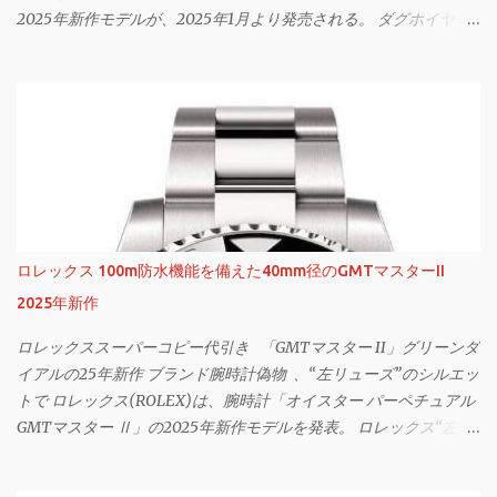
2025年新作モデルが、2025年1月より発売される。 ダグホイヤー
スーパーコピー代引き 「カレラ」25年新作は鮮やかパープルのグ
ラデダイヤル 「タグホイヤー カレラ クロノグラフ」995,500円 ※
予価 ブランドを象徴するウォッチの一つである「カレラ コレクシ
ョン」は、ストップウォッチの機能を有するクロノグラフを搭載
した腕時計。今回の新作は、スモーキーなグラデーションダイヤ
ルが特徴だ。 「タグホイヤー カレラ トゥールビヨン クロノグラ
フ」4,812,500円 ※予価 ダイヤルの立体感は、外周のブラックから
中央のパープルに向けて滑らかに変化するグラデーションによっ
て生み出される視覚効果によるものだ。3時、9時位置のクロノグ
ロレックス 100m防水機能を備えた40mm径のGMTマスターII
ラフカウンターは、ブラックとシルバーで視認性を高めている。
2025年新作
サファイアクリスタルガラスのドーム型風防 「タグホイヤー カレ
ラ トゥールビヨン クロノグラフ」4,812,500円 ※予価 また、風防に
ロレックススーパーコピー代引き 「GMTマスター II」グリーンダ
は、“グラスボックス”デザインと呼ばれるサファイアクリスタル
イアルの25年新作 ブランド腕時計偽物 、“左リューズ”のシルエッ
ガラスのドーム型風防を採用。ダイヤルの存在感を際立たせた。
トで ロレックス(ROLEX)は、腕時計「オイスター パーペチュアル
「タグホイヤー カレラ クロノグラフ」995,500円 ※予価 ストラッ
GMTマスター Ⅱ」の2025年新作モデルを発表。 ロレックス“左リ
プは、パンチング加工を施したブラックのレザーストラップ。表
ューズ”の「GMTマスター II」2025年新作 「ロレックスオイスタ
面にはブラックのステッチ、裏面にはパープル カーフスキンのラ
ー パーペチュアル GMTマスター II」 1955年に誕生した「GMT マ