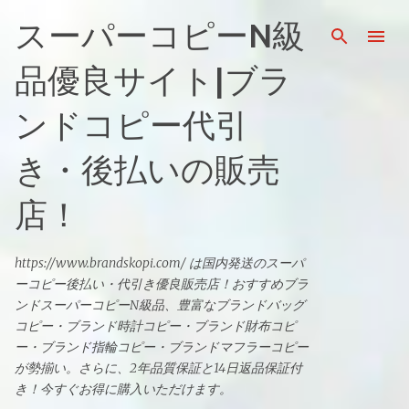
スキップしてメイン コンテンツに移動
スーパーコピーN級
品優良サイト|ブラ
ンドコピー代引
き・後払いの販売
店！
https://www.brandskopi.com/ は国内発送のスーパ
ーコピー後払い・代引き優良販売店！おすすめブラ
ンドスーパーコピーN級品、豊富なブランドバッグ
コピー・ブランド時計コピー・ブランド財布コピ
ー・ブランド指輪コピー・ブランドマフラーコピー
が勢揃い。さらに、2年品質保証と14日返品保証付
き！今すぐお得に購入いただけます。