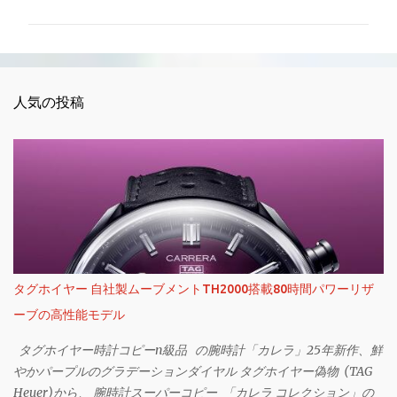
ン
ト
人気の投稿
タグホイヤー 自社製ムーブメントTH2000搭載80時間パワーリザ
ーブの高性能モデル
タグホイヤー時計コピーn級品 の腕時計「カレラ」25年新作、鮮
やかパープルのグラデーションダイヤル タグホイヤー偽物 (TAG
Heuer)から、 腕時計スーパーコピー 「カレラ コレクション」の