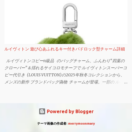
イニングを配した。 トゥールビヨン搭載を含む2種類を用意 「タ
スター」は、 ロレックスコピー時計n級品 を代表するウォッチの
グホイヤー カレラ クロノグラフ」995,500円 ※予価 なお新作に
ひとつ。2つのタイムゾーンを同時に表示できるよう、時・分・秒
は、2つのバリエーションを用意する。「タグホイヤー カレラ ク
針の他に24時間の目盛り入りベゼルインサート、24時間針を備え
ロノグラフ」には、約80時間のパワーリザーブを誇る自社製ムー
ている。 鮮やかなグリーンダイアルにグリーン×ブラックのベゼル
ブメント、TH20-00を搭載。一方200本限定となる「タグホイヤ
インサート 「ロレックスオイスター パーペチュアル GMTマスター
ー カレラ トゥールビヨン クロノグラフ」は、トゥールビヨンを備
II」 2025年の新作は、2022年発表モデル同様、9時位置に日付表
えた自社製ムーブメント、TH20-09を採用している。 【詳細】
示を、ウォッチケースの左側にリューズを備えたシルエット。鮮
ルイヴィトン 遊び心あふれるキー付きパドロック型チャーム詳細
■「タグホイヤー カレラ クロノグラフ」995,500円 ※予価 ケース：
やかなグリーンのセラミック製ダイアルに、グリーン＆ブラック
ステンレススティール ケース径：39mm 防水：100ｍ ストラッ
の2トーンのベゼルを組み合わせている。ダイアル上のインデック
ルイヴィトンコピーn級品 のバッグチャーム、ふんわり“四葉の
プ：パンチ...
スや針は、暗闇での視認性を高める、長時間継続のクロマライト
クローバー”＆揺れるサイコロモチーフで ルイヴィトンスーパーコ
ディスプレイだ。 ケース＆ブレスレットは18 ct ホワイトゴールド
ピー代引き (LOUIS VUITTON)の2025年秋冬コレクションから、
「ロレックスオイスター パーペチュアル GMTマスター II」 径
メンズの新作 ブランドバッグ偽物 チャームが登場。一部の ルイヴ
40mmのケース、3列リンクのメタルブレスレットは、重厚感溢れ
ィトンコピー後払い 店舗ほかにて発売される。 四葉のクローバー
る18 ctのホワイトゴールド製。100mの防水機能を備える。 パワー
型チャーム 「バッグチャーム・LV ラッキー トレフォイル」
リザーブ70時間のキャリバー 3285搭載 「ロレックスオイスター
100,100円 注目は、四葉のクローバーをかたどったチャーム｢バッ
パーペチュアル GMTマスター II」 本モデルに搭載されるムーブメ
グチャーム・LV ラッキー トレフォイル｣。毛足の長いグリーンカ
Powered by Blogger
ントは、キャリバー 3285だ。パワーリザーブは、約70時間を誇
ラーのベルベットを使用しており、ふんわりとした立体感が魅力
る。 ＜主な仕様＞ ケース：オイスター(モノブロックミドルケー
だ。葉の部分には、ルイヴィトンを象徴するレッドのトランクや
テーマ画像の作成者:
merrymoonmary
ス、スクリュー式バックケース、リューズ) サイズ径：径40mm
「LV Flower」、そして「Marque L. Vuitton Déposée」のパッチが