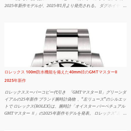
2025年新作モデルが、2025年1月より発売される。 ダグホイヤー
スーパーコピー代引き 「カレラ」25年新作は鮮やかパープルのグ
ラデダイヤル 「タグホイヤー カレラ クロノグラフ」995,500円 ※
予価 ブランドを象徴するウォッチの一つである「カレラ コレクシ
ョン」は、ストップウォッチの機能を有するクロノグラフを搭載
した腕時計。今回の新作は、スモーキーなグラデーションダイヤ
ルが特徴だ。 「タグホイヤー カレラ トゥールビヨン クロノグラ
フ」4,812,500円 ※予価 ダイヤルの立体感は、外周のブラックから
中央のパープルに向けて滑らかに変化するグラデーションによっ
て生み出される視覚効果によるものだ。3時、9時位置のクロノグ
ロレックス 100m防水機能を備えた40mm径のGMTマスターII
ラフカウンターは、ブラックとシルバーで視認性を高めている。
2025年新作
サファイアクリスタルガラスのドーム型風防 「タグホイヤー カレ
ラ トゥールビヨン クロノグラフ」4,812,500円 ※予価 また、風防に
ロレックススーパーコピー代引き 「GMTマスター II」グリーンダ
は、“グラスボックス”デザインと呼ばれるサファイアクリスタル
イアルの25年新作 ブランド腕時計偽物 、“左リューズ”のシルエッ
ガラスのドーム型風防を採用。ダイヤルの存在感を際立たせた。
トで ロレックス(ROLEX)は、腕時計「オイスター パーペチュアル
「タグホイヤー カレラ クロノグラフ」995,500円 ※予価 ストラッ
GMTマスター Ⅱ」の2025年新作モデルを発表。 ロレックス“左リ
プは、パンチング加工を施したブラックのレザーストラップ。表
ューズ”の「GMTマスター II」2025年新作 「ロレックスオイスタ
面にはブラックのステッチ、裏面にはパープル カーフスキンのラ
ー パーペチュアル GMTマスター II」 1955年に誕生した「GMT マ