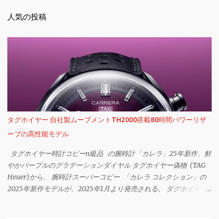
人気の投稿
タグホイヤー 自社製ムーブメントTH2000搭載80時間パワーリザ
ーブの高性能モデル
タグホイヤー時計コピーn級品 の腕時計「カレラ」25年新作、鮮
やかパープルのグラデーションダイヤル タグホイヤー偽物 (TAG
Heuer)から、 腕時計スーパーコピー 「カレラ コレクション」の
2025年新作モデルが、2025年1月より発売される。 ダグホイヤー
スーパーコピー代引き 「カレラ」25年新作は鮮やかパープルのグ
ラデダイヤル 「タグホイヤー カレラ クロノグラフ」995,500円 ※