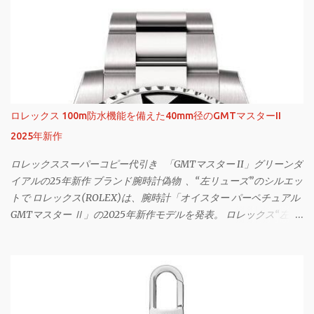
予価 ブランドを象徴するウォッチの一つである「カレラ コレクシ
ョン」は、ストップウォッチの機能を有するクロノグラフを搭載
した腕時計。今回の新作は、スモーキーなグラデーションダイヤ
ルが特徴だ。 「タグホイヤー カレラ トゥールビヨン クロノグラ
フ」4,812,500円 ※予価 ダイヤルの立体感は、外周のブラックから
中央のパープルに向けて滑らかに変化するグラデーションによっ
て生み出される視覚効果によるものだ。3時、9時位置のクロノグ
ロレックス 100m防水機能を備えた40mm径のGMTマスターII
ラフカウンターは、ブラックとシルバーで視認性を高めている。
2025年新作
サファイアクリスタルガラスのドーム型風防 「タグホイヤー カレ
ラ トゥールビヨン クロノグラフ」4,812,500円 ※予価 また、風防に
ロレックススーパーコピー代引き 「GMTマスター II」グリーンダ
は、“グラスボックス”デザインと呼ばれるサファイアクリスタル
イアルの25年新作 ブランド腕時計偽物 、“左リューズ”のシルエッ
ガラスのドーム型風防を採用。ダイヤルの存在感を際立たせた。
トで ロレックス(ROLEX)は、腕時計「オイスター パーペチュアル
「タグホイヤー カレラ クロノグラフ」995,500円 ※予価 ストラッ
GMTマスター Ⅱ」の2025年新作モデルを発表。 ロレックス“左リ
プは、パンチング加工を施したブラックのレザーストラップ。表
ューズ”の「GMTマスター II」2025年新作 「ロレックスオイスタ
面にはブラックのステッチ、裏面にはパープル カーフスキンのラ
ー パーペチュアル GMTマスター II」 1955年に誕生した「GMT マ
イニングを配した。 トゥールビヨン搭載を含む2種類を用意 「タ
スター」は、 ロレックスコピー時計n級品 を代表するウォッチの
グホイヤー カレラ クロノグラフ」995,500円 ※予価 なお新作に
ひとつ。2つのタイムゾーンを同時に表示できるよう、時・分・秒
は、2つのバリエーションを用意する。「タグホイヤー カレラ ク
針の他に24時間の目盛り入りベゼルインサート、24時間針を備え
ロノグラフ」には、約80時間のパワーリザーブを誇る自社製ムー